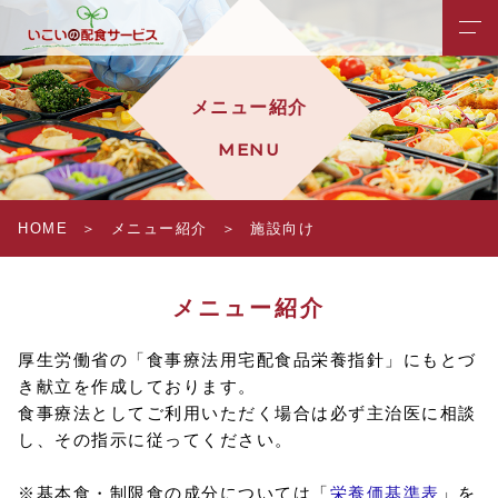
メニュー紹介
MENU
HOME
メニュー紹介
施設向け
メニュー紹介
厚生労働省の「食事療法用宅配食品栄養指針」にもとづ
き献立を作成しております。
食事療法としてご利用いただく場合は必ず主治医に相談
し、その指示に従ってください。
※基本食・制限食の成分については「
栄養価基準表
」を